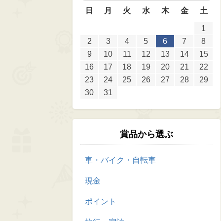
日
月
火
水
木
金
土
1
2
3
4
5
6
7
8
9
10
11
12
13
14
15
16
17
18
19
20
21
22
23
24
25
26
27
28
29
30
31
賞品から選ぶ
車・バイク・自転車
現金
ポイント