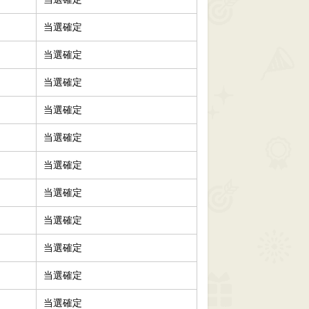
当選確定
当選確定
当選確定
当選確定
当選確定
当選確定
当選確定
当選確定
当選確定
当選確定
当選確定