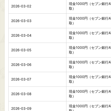
現金1000円（セブン銀行A
2026-03-02
取）
現金1000円（セブン銀行A
2026-03-03
取）
現金1000円（セブン銀行A
2026-03-04
取）
現金1000円（セブン銀行A
2026-03-05
取）
現金1000円（セブン銀行A
2026-03-06
取）
現金1000円（セブン銀行A
2026-03-07
取）
現金1000円（セブン銀行A
2026-03-08
取）
現金1000円（セブン銀行A
2026-03-09
取）