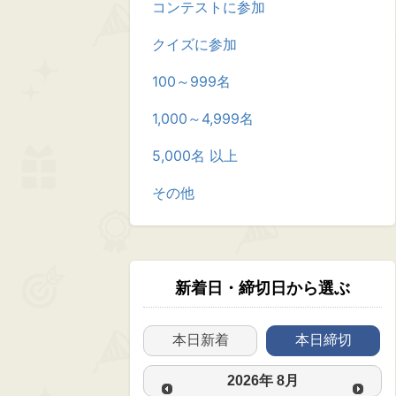
コンテストに参加
クイズに参加
100～999名
1,000～4,999名
5,000名 以上
その他
新着日・締切日から選ぶ
本日新着
本日締切
2026
年
8月