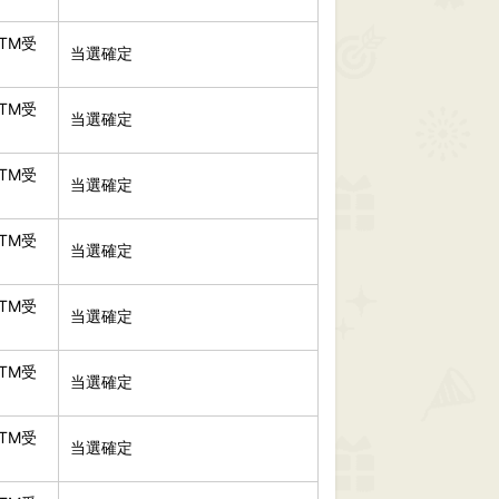
TM受
当選確定
TM受
当選確定
TM受
当選確定
TM受
当選確定
TM受
当選確定
TM受
当選確定
TM受
当選確定