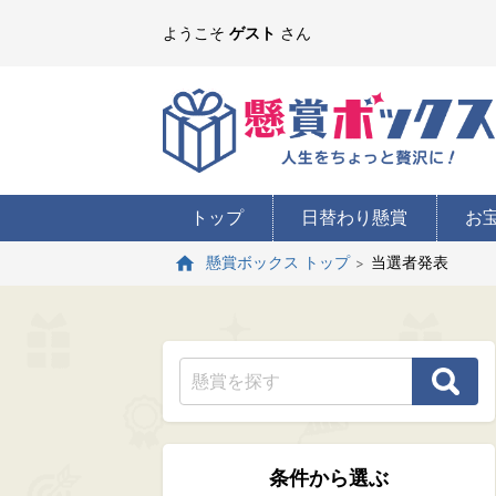
ようこそ
ゲスト
さん
トップ
日替わり懸賞
お
当選者発表
懸賞ボックス トップ
条件から選ぶ