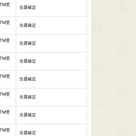
TM受
当選確定
TM受
当選確定
TM受
当選確定
TM受
当選確定
TM受
当選確定
TM受
当選確定
TM受
当選確定
TM受
当選確定