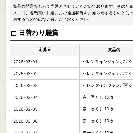
賞品の発送をもって当選とさせていただいております。そのた
ス」は、各懸賞の抽選および発送状況をお知らせするものとな
束するものではない旨、ご了承ください。
日替わり懸賞
event_note
応募日
賞品名
バレンタインジャンボ宝くじ
2026-03-01
バレンタインジャンボ宝くじ
2026-03-02
バレンタインジャンボ宝くじ
2026-03-03
春一番くじ 10枚
2026-03-04
春一番くじ 10枚
2026-03-05
春一番くじ 10枚
2026-03-06
春一番くじ 10枚
2026-03-07