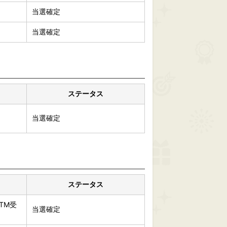
当選確定
当選確定
ステータス
当選確定
ステータス
TM受
当選確定