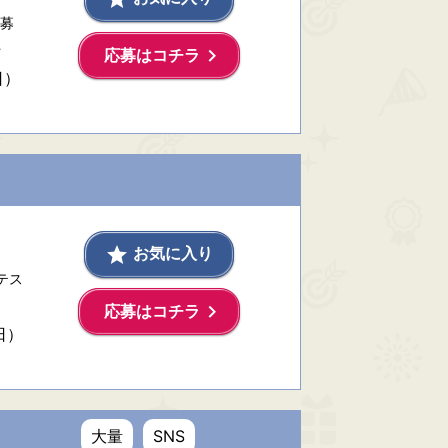
募
…
keyboard_arrow_right
応募はコチラ
日）
grade
お気に入り
テス
keyboard_arrow_right
応募はコチラ
日）
大量
SNS