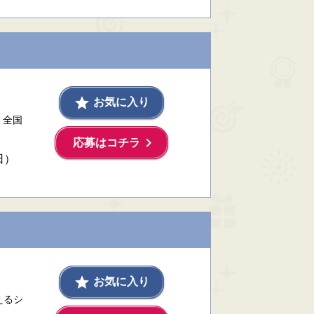
grade
お気に入り
」全国
keyboard_arrow_right
応募はコチラ
日）
grade
お気に入り
えるシ