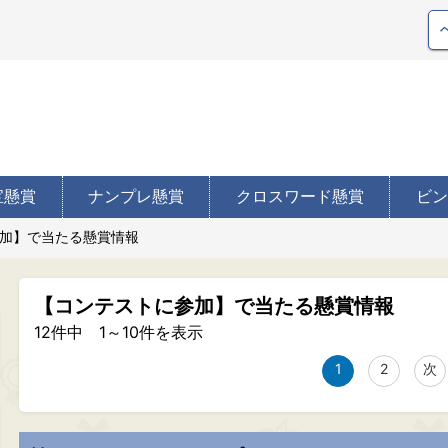
宝懸賞
ナンプレ懸賞
クロスワード懸賞
ビン
加】で当たる懸賞情報
【コンテストに参加】で当たる懸賞情報
12件中 1～10件を表示
1
2
次