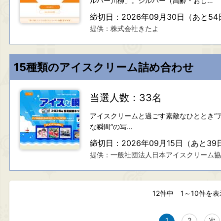
ルバー川柳」。シルバー（高齢・おじ…
締切日：2026年09月30日（あと54
提供：株式会社きたよ
15種類のアイスクリーム詰め合わせ
当選人数：33名
アイスクリームと過ごす素敵なひととき“
な瞬間”の写…
締切日：2026年09月15日（あと39
提供：一般社団法人日本アイスクリーム協
12件
中 1～10件
を表
1
2
次