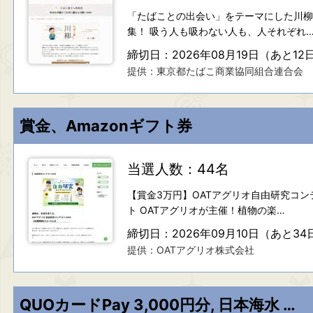
「たばことの出会い」をテーマにした川柳
集！ 吸う人も吸わない人も、人それぞれ
締切日：2026年08月19日（あと12
提供：東京都たばこ商業協同組合連合会
賞金、Amazonギフト券
当選人数：44名
【賞金3万円】OATアグリオ自由研究コン
ト OATアグリオが主催！植物の楽…
締切日：2026年09月10日（あと34
提供：OATアグリオ株式会社
QUOカードPay 3,000円分, 日本海水 商品詰合せ