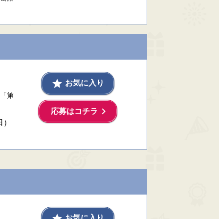
grade
お気に入り
「第
keyboard_arrow_right
応募はコチラ
日）
grade
お気に入り