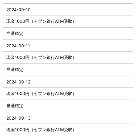
2024-09-10
現金1000円（セブン銀行ATM受取）
当選確定
2024-09-11
現金1000円（セブン銀行ATM受取）
当選確定
2024-09-12
現金1000円（セブン銀行ATM受取）
当選確定
2024-09-13
現金1000円（セブン銀行ATM受取）