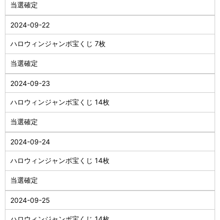
当選確定
2024-09-22
ハロウィンジャンボ宝くじ 7枚
当選確定
2024-09-23
ハロウィンジャンボ宝くじ 14枚
当選確定
2024-09-24
ハロウィンジャンボ宝くじ 14枚
当選確定
2024-09-25
ハロウィンジャンボ宝くじ 14枚