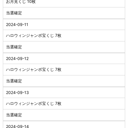
お月見くじ 10枚
当選確定
2024-09-11
ハロウィンジャンボ宝くじ 7枚
当選確定
2024-09-12
ハロウィンジャンボ宝くじ 7枚
当選確定
2024-09-13
ハロウィンジャンボ宝くじ 7枚
当選確定
2024-09-14