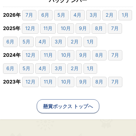
バックナンバー
2026年
7月
6月
5月
4月
3月
2月
1月
2025年
12月
11月
10月
9月
8月
7月
6月
5月
4月
3月
2月
1月
2024年
12月
11月
10月
9月
8月
7月
6月
5月
4月
3月
2月
1月
2023年
12月
11月
10月
9月
8月
7月
懸賞ボックス トップへ