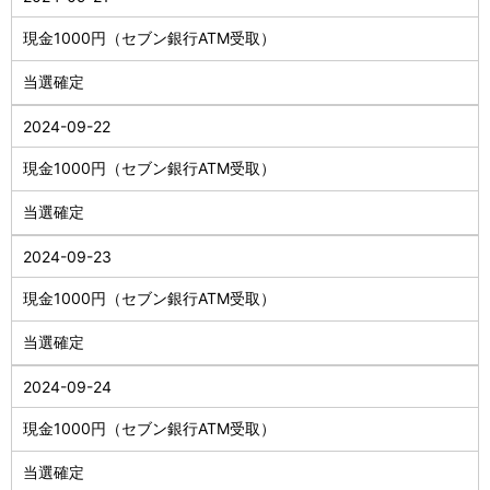
現金1000円（セブン銀行ATM受取）
当選確定
2024-09-22
現金1000円（セブン銀行ATM受取）
当選確定
2024-09-23
現金1000円（セブン銀行ATM受取）
当選確定
2024-09-24
現金1000円（セブン銀行ATM受取）
当選確定