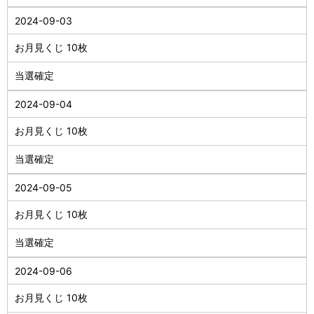
2024-09-03
お月見くじ 10枚
当選確定
2024-09-04
お月見くじ 10枚
当選確定
2024-09-05
お月見くじ 10枚
当選確定
2024-09-06
お月見くじ 10枚