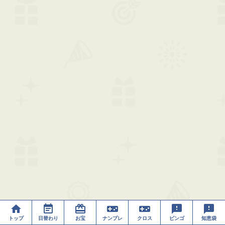
トップ
日替わり
お宝
ナンプレ
クロス
ビンゴ
知恵袋