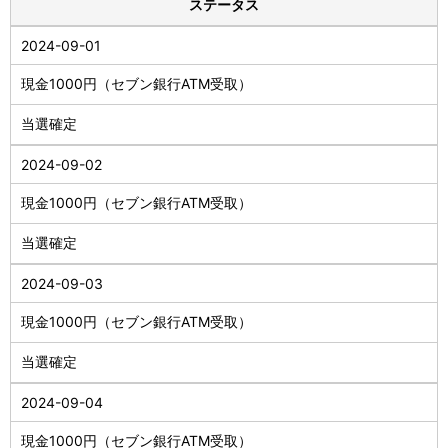
ステータス
2024-09-01
現金1000円（セブン銀行ATM受取）
当選確定
2024-09-02
現金1000円（セブン銀行ATM受取）
当選確定
2024-09-03
現金1000円（セブン銀行ATM受取）
当選確定
2024-09-04
現金1000円（セブン銀行ATM受取）