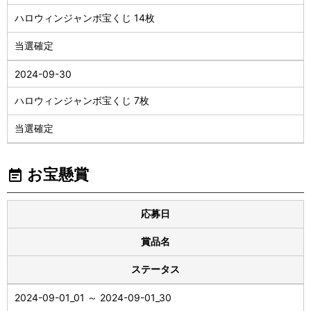
ハロウィンジャンボ宝くじ 14枚
当選確定
2024-09-30
ハロウィンジャンボ宝くじ 7枚
当選確定
お宝懸賞
event_note
応募日
賞品名
ステータス
2024-09-01_01 ～ 2024-09-01_30