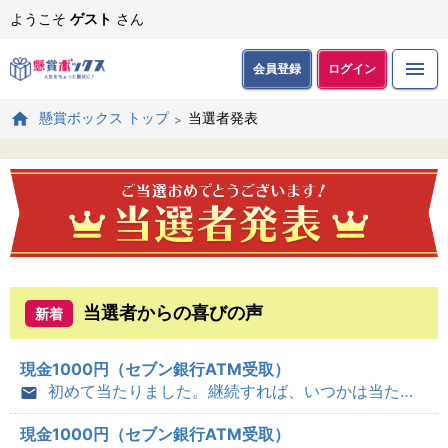
ようこそ
ゲスト
さん
会員登録
ログイン
当選者発表
懸賞ボックス トップ
当選者からの喜びの声
新着
現金1000円（セブン銀行ATM受取）
初めて当たりました。継続すれば、いつかは当たる日が来るんですね。とてもうれしいです。有意義に使わせていただきます。これからもよろしくお願いします。
mail
現金1000円（セブン銀行ATM受取）