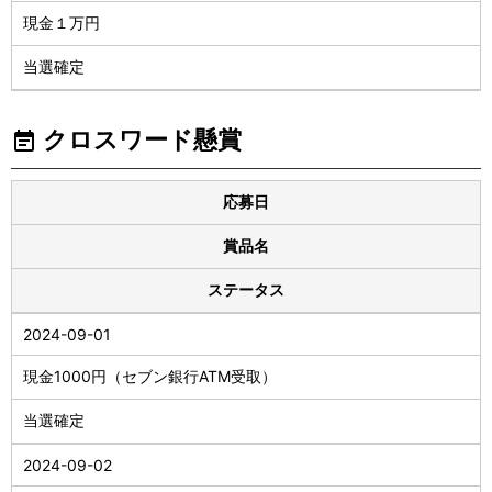
現金１万円
当選確定
クロスワード懸賞
event_note
応募日
賞品名
ステータス
2024-09-01
現金1000円（セブン銀行ATM受取）
当選確定
2024-09-02