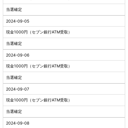
当選確定
2024-09-05
現金1000円（セブン銀行ATM受取）
当選確定
2024-09-06
現金1000円（セブン銀行ATM受取）
当選確定
2024-09-07
現金1000円（セブン銀行ATM受取）
当選確定
2024-09-08