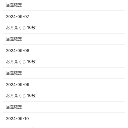
当選確定
2024-09-07
お月見くじ 10枚
当選確定
2024-09-08
お月見くじ 10枚
当選確定
2024-09-09
お月見くじ 10枚
当選確定
2024-09-10