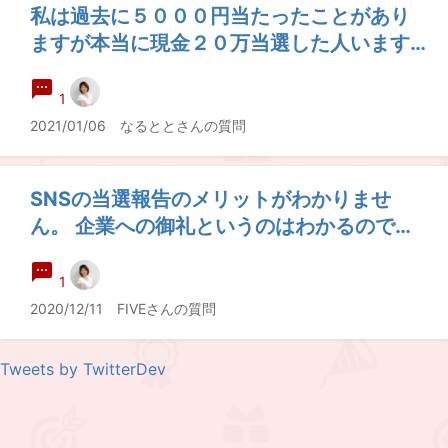
私は過去に５０００円当たったことがあり
ますが本当に現金２０万当選した人います
か？
1
2021/01/06 なるととさんの質問
SNSの当選報告のメリットがわかりませ
ん。 企業への御礼というのはわかるのです
が、実績作りのためにしている人もいるそ
うで、 なんでそこまでできるのか不明で
1
す。 毎日報告している人を見ると、その労
2020/12/11 FIVEさんの質問
力も凄く大変なのではないかと疑問を感じ
ます。
Tweets by TwitterDev