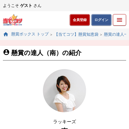
ようこそ
ゲスト
さん
会員登録
ログイン
懸賞ボックス トップ
【当てコツ】懸賞知恵袋
懸賞の達人一
懸賞の達人（南）の紹介
ラッキーズ