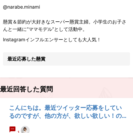
@narabe.minami
懸賞＆節約が大好きなスーパー懸賞主婦。小学生のお子さ
んと一緒に“ママモデル”として活動中。
Instagramインフルエンサーとしても大人気！
最近応募した懸賞
最近回答した質問
こんにちは。最近ツイッター応募をしてい
るのですが、他の方が、欲しい欲しい！の
ような強いコメントばかりだったり、心無
いコメントが自分自身に書かれていて、見
1