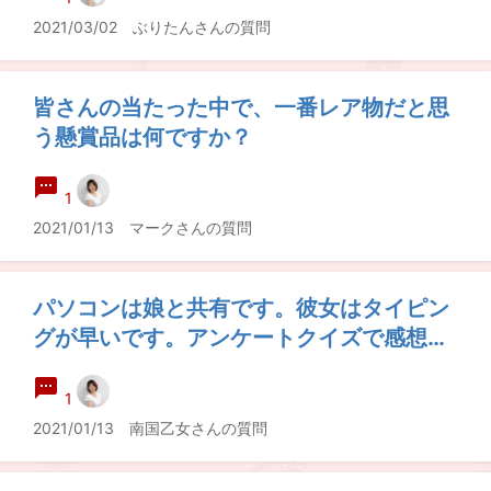
ていてなんだか疲れてしまいました。一旦
2021/03/02 ぶりたんさんの質問
離れてみても良いのでしょうか？
皆さんの当たった中で、一番レア物だと思
う懸賞品は何ですか？
1
2021/01/13 マークさんの質問
パソコンは娘と共有です。彼女はタイピン
グが早いです。アンケートクイズで感想
や、一言コメントを入力してもらいたいと
頼んでいるところです。二人で応募すると
1
したら、当選の確率が高くなると期待でき
2021/01/13 南国乙女さんの質問
るでしょうか？