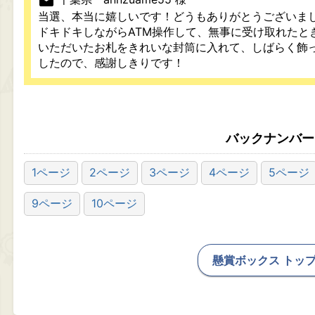
mail
当選、本当に嬉しいです！どうもありがとうございま
ドキドキしながらATM操作して、無事に受け取れたと
いただいたお札をきれいな封筒に入れて、しばらく飾
したので、感謝しきりです！
バックナンバー
1ページ
2ページ
3ページ
4ページ
5ページ
9ページ
10ページ
懸賞ボックス トッ