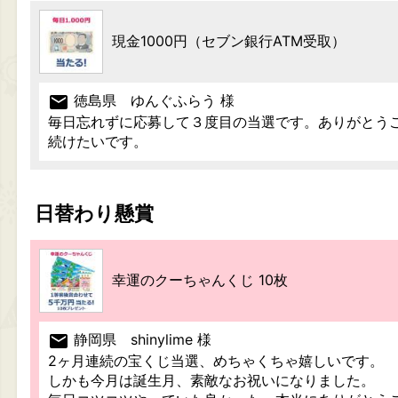
現金1000円（セブン銀行ATM受取）
mail
徳島県 ゆんぐふらう 様
毎日忘れずに応募して３度目の当選です。ありがとう
続けたいです。
日替わり懸賞
幸運のクーちゃんくじ 10枚
mail
静岡県 shinylime 様
2ヶ月連続の宝くじ当選、めちゃくちゃ嬉しいです。
しかも今月は誕生月、素敵なお祝いになりました。