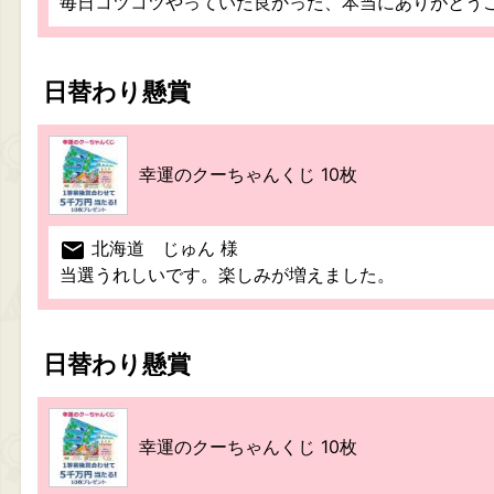
毎日コツコツやっていた良かった、本当にありがとう
日替わり懸賞
幸運のクーちゃんくじ 10枚
mail
北海道 じゅん 様
当選うれしいです。楽しみが増えました。
日替わり懸賞
幸運のクーちゃんくじ 10枚