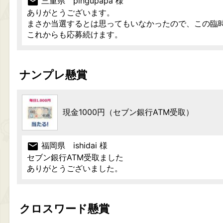
mail
三重県 pingupapa 様
ありがとうございます。
まさか当選するとは思ってもいなかったので、この臨
これからも応募続けます。
ナンプレ懸賞
現金1000円（セブン銀行ATM受取）
mail
福岡県 ishidai 様
セブン銀行ATM受取ました
ありがとうございました。
クロスワード懸賞