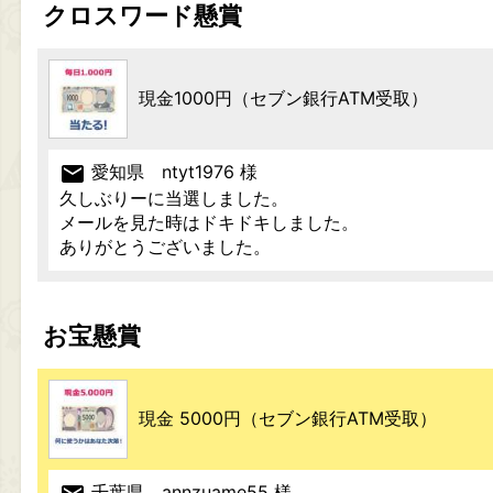
クロスワード懸賞
現金1000円（セブン銀行ATM受取）
mail
愛知県 ntyt1976 様
久しぶりーに当選しました。
メールを見た時はドキドキしました。
ありがとうございました。
お宝懸賞
現金 5000円（セブン銀行ATM受取）
千葉県 annzuame55 様