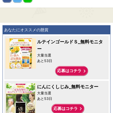
あなたにオススメの懸賞
ルテインゴールドＳ_無料モニタ
ー
大量当選
あと53日
keyboard_arrow_right
応募はコチラ
にんにくしじみ_無料モニター
大量当選
あと53日
keyboard_arrow_right
応募はコチラ