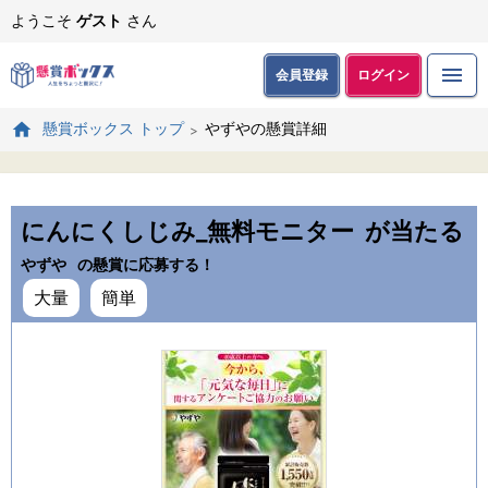
ようこそ
ゲスト
さん
会員登録
ログイン
やずやの懸賞詳細
懸賞ボックス トップ
にんにくしじみ_無料モニター
が当たる
やずや
の懸賞に応募する！
大量
簡単