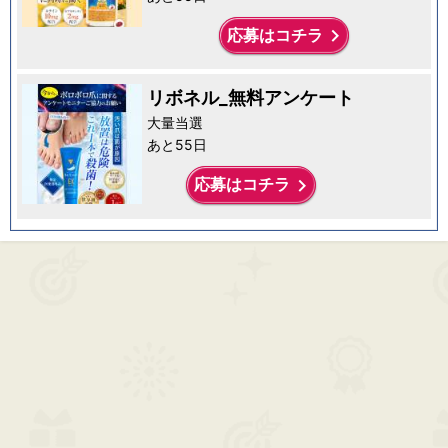
keyboard_arrow_right
応募はコチラ
リボネル_無料アンケート
大量当選
あと55日
keyboard_arrow_right
応募はコチラ