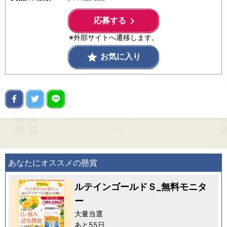
keyboard_arrow_right
応募する
※外部サイトへ遷移します。
grade
お気に入り
あなたにオススメの懸賞
ルテインゴールドＳ_無料モニタ
ー
大量当選
あと55日