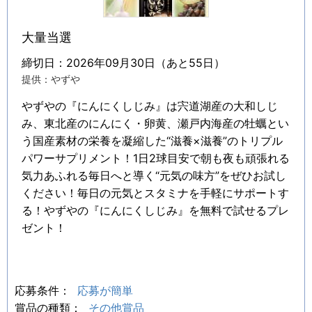
大量当選
締切日：2026年09月30日（あと55日）
提供：やずや
やずやの『にんにくしじみ』は宍道湖産の大和しじ
み、東北産のにんにく・卵黄、瀬戸内海産の牡蠣とい
う国産素材の栄養を凝縮した“滋養×滋養”のトリプル
パワーサプリメント！1日2球目安で朝も夜も頑張れる
気力あふれる毎日へと導く“元気の味方”をぜひお試し
ください！毎日の元気とスタミナを手軽にサポートす
る！やずやの『にんにくしじみ』を無料で試せるプレ
ゼント！
応募条件：
応募が簡単
賞品の種類：
その他賞品