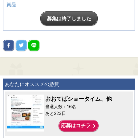
賞品
募集は終了しました
あなたにオススメの懸賞
おおてばショータイム、他
当選人数：16名
あと223日
keyboard_arrow_right
応募はコチラ