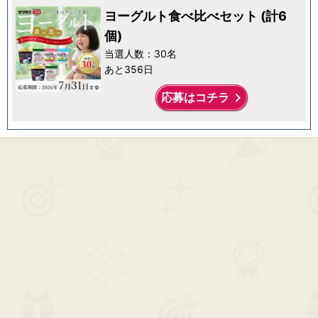
ヨーグルト食べ比べセット (計6
個)
当選人数：30名
あと356日
keyboard_arrow_right
応募はコチラ