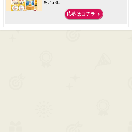
あと53日
keyboard_arrow_right
応募はコチラ