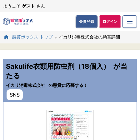
ようこそ
ゲスト
さん
会員登録
ログイン
イカリ消毒株式会社の懸賞詳細
懸賞ボックス トップ
Sakulife衣類用防虫剤（18個入）
が当
たる
イカリ消毒株式会社
の懸賞に応募する！
SNS