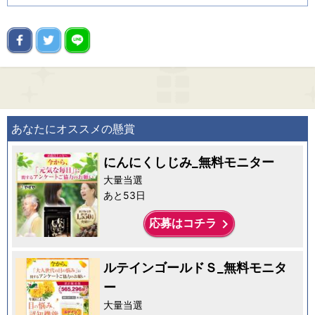
あなたにオススメの懸賞
にんにくしじみ_無料モニター
大量当選
あと53日
keyboard_arrow_right
応募はコチラ
ルテインゴールドＳ_無料モニタ
ー
大量当選