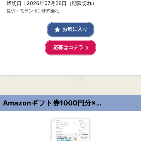
締切日：2026年07月26日（期限切れ）
提供：モランボン株式会社
grade
お気に入り
keyboard_arrow_right
応募はコチラ
Amazonギフト券1000円分×10名