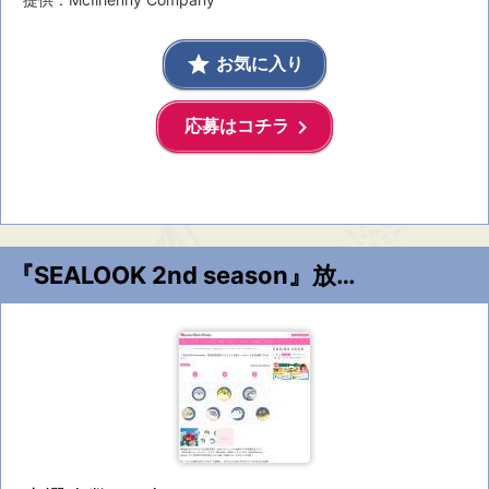
grade
お気に入り
keyboard_arrow_right
応募はコチラ
『SEALOOK 2nd season』放送決定記念♡オリジナル缶バッジセット