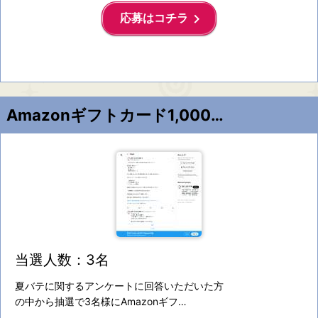
keyboard_arrow_right
応募はコチラ
Amazonギフトカード1,000円分
当選人数：3名
夏バテに関するアンケートに回答いただいた方
の中から抽選で3名様にAmazonギフ…