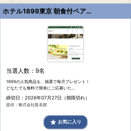
ホテル1899東京 朝食付ペア宿泊券ほか
当選人数：9名
1899の人気商品を、抽選で毎月プレゼント！
どなたでも無料で簡単にご応募いた…
締切日：2026年07月27日（期限切れ）
提供：株式会社龍名館
grade
お気に入り