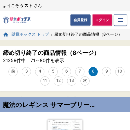
ようこそ
ゲスト
さん
会員登録
ログイン
締め切り終了の商品情報（8ページ）
懸賞ボックス トップ
締め切り終了の商品情報（8ページ）
21259件中 71～80件を表示
前
3
4
5
6
7
8
9
10
11
12
13
次
魔法のレギンス サマーブリーズレギンス UV