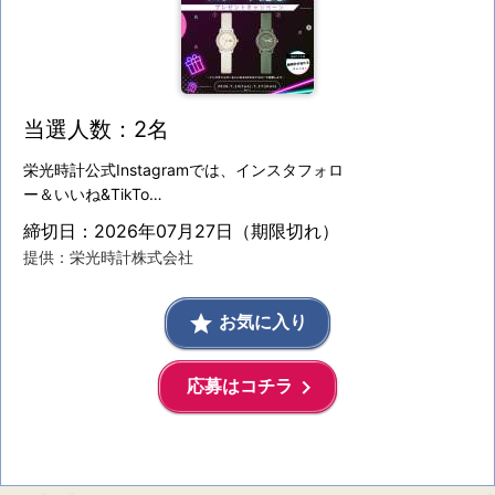
当選人数：2名
栄光時計公式Instagramでは、インスタフォロ
ー＆いいね&TikTo…
締切日：2026年07月27日（期限切れ）
提供：栄光時計株式会社
grade
お気に入り
keyboard_arrow_right
応募はコチラ