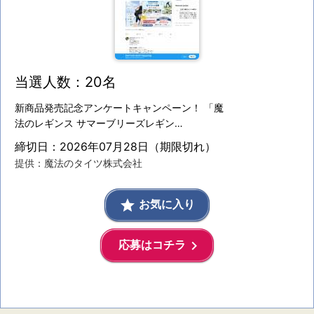
当選人数：20名
新商品発売記念アンケートキャンペーン！ 「魔
法のレギンス サマーブリーズレギン…
締切日：2026年07月28日（期限切れ）
提供：魔法のタイツ株式会社
grade
お気に入り
keyboard_arrow_right
応募はコチラ