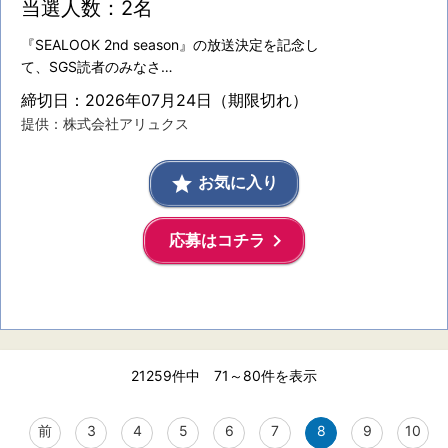
当選人数：2名
『SEALOOK 2nd season』の放送決定を記念し
て、SGS読者のみなさ…
締切日：2026年07月24日（期限切れ）
提供：株式会社アリュクス
grade
お気に入り
keyboard_arrow_right
応募はコチラ
21259件
中 71～80件
を表示
前
3
4
5
6
7
8
9
10