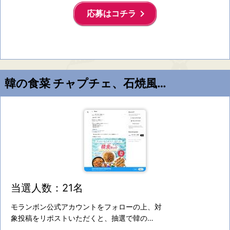
keyboard_arrow_right
応募はコチラ
韓の食菜 チャプチェ、石焼風ビビンバ、チヂミのセット
当選人数：21名
モランボン公式アカウントをフォローの上、対
象投稿をリポストいただくと、抽選で韓の…