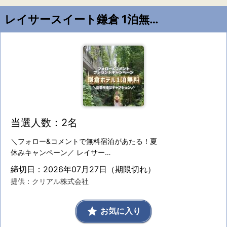
レイサースイート鎌倉 1泊無料宿泊（朝食付）
当選人数：2名
＼フォロー&コメントで無料宿泊があたる！夏
休みキャンペーン／ レイサー…
締切日：2026年07月27日（期限切れ）
提供：クリアル株式会社
grade
お気に入り