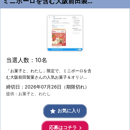
ミニボーロを含む大阪前田製菓さんの人気お菓子＆オリジナルグッズの詰合せ
当選人数：10名
「お菓子と、わたし」限定で、ミニボーロを含
む大阪前田製菓さんの人気お菓子＆オリジ…
締切日：2026年07月26日（期限切れ）
提供：お菓子と、わたし
grade
お気に入り
keyboard_arrow_right
応募はコチラ