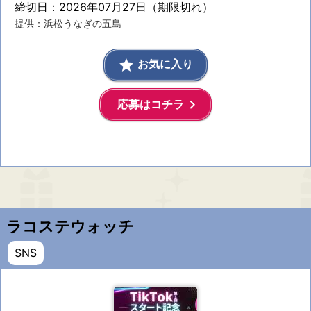
締切日：2026年07月27日（期限切れ）
提供：浜松うなぎの五島
grade
お気に入り
keyboard_arrow_right
応募はコチラ
ラコステウォッチ
SNS