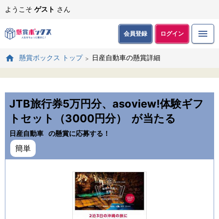
ようこそ
ゲスト
さん
会員登録
ログイン
日産自動車の懸賞詳細
懸賞ボックス トップ
JTB旅行券5万円分、asoview!体験ギフ
トセット（3000円分）
が当たる
日産自動車
の懸賞に応募する！
簡単