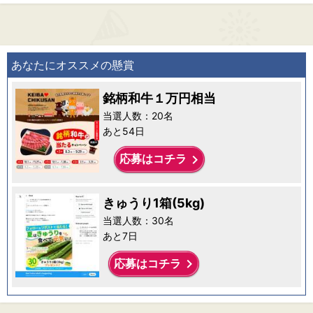
あなたにオススメの懸賞
銘柄和牛１万円相当
当選人数：20名
あと54日
keyboard_arrow_right
応募はコチラ
きゅうり1箱(5kg)
当選人数：30名
あと7日
keyboard_arrow_right
応募はコチラ