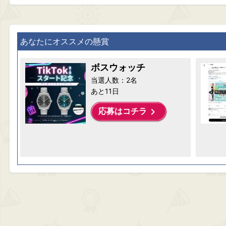
あなたにオススメの懸賞
ボスウォッチ
当選人数：2名
あと11日
keyboard_arrow_right
応募はコチラ