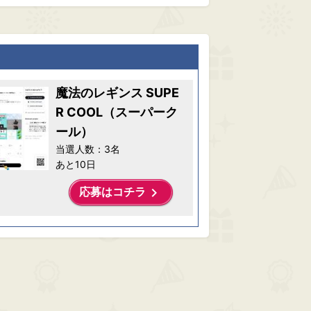
魔法のレギンス SUPE
R COOL（スーパーク
ール）
当選人数：3名
あと10日
keyboard_arrow_right
応募はコチラ