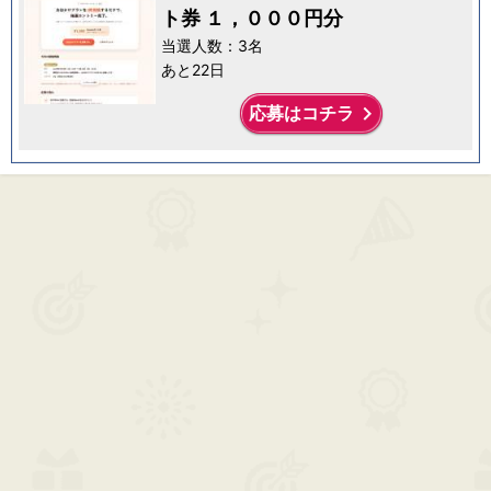
ト券 １，０００円分
当選人数：3名
あと22日
keyboard_arrow_right
応募はコチラ