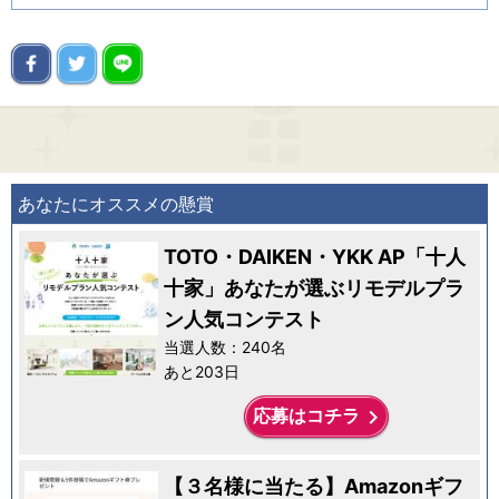
あなたにオススメの懸賞
TOTO・DAIKEN・YKK AP「十人
十家」あなたが選ぶリモデルプラ
ン人気コンテスト
当選人数：240名
あと203日
keyboard_arrow_right
応募はコチラ
【３名様に当たる】Amazonギフ