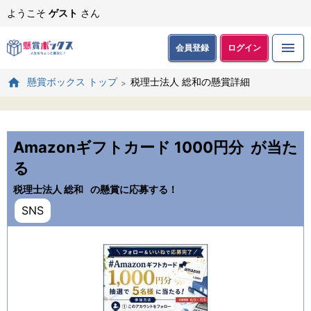
ようこそ
ゲスト
さん
会員登録
ログイン
税理士法人 総和の懸賞詳細
懸賞ボックス トップ
Amazonギフトカード 1000円分
が当た
る
税理士法人 総和
の懸賞に応募する！
SNS