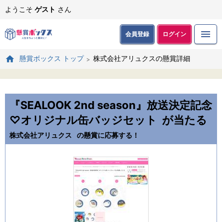
ようこそ
ゲスト
さん
会員登録
ログイン
株式会社アリュクスの懸賞詳細
懸賞ボックス トップ
『SEALOOK 2nd season』放送決定記念
♡オリジナル缶バッジセット
が当たる
株式会社アリュクス
の懸賞に応募する！