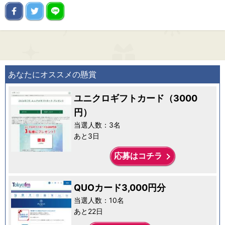
あなたにオススメの懸賞
ユニクロギフトカード（3000
円）
当選人数：3名
あと3日
keyboard_arrow_right
応募はコチラ
QUOカード3,000円分
当選人数：10名
あと22日