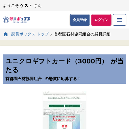
ようこそ
ゲスト
さん
会員登録
ログイン
首都圏石材協同組合の懸賞詳細
懸賞ボックス トップ
ユニクロギフトカード（3000円）
が当
たる
首都圏石材協同組合
の懸賞に応募する！