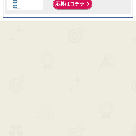
keyboard_arrow_right
応募はコチラ