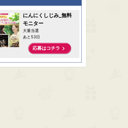
にんにくしじみ_無料
モニター
大量当選
あと53日
keyboard_arrow_right
応募はコチラ