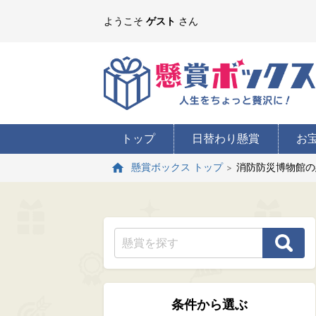
ようこそ
ゲスト
さん
トップ
日替わり懸賞
お
消防防災博物館の
懸賞ボックス トップ
条件から選ぶ