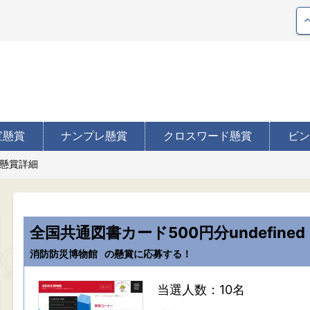
宝懸賞
ナンプレ懸賞
クロスワード懸賞
ビン
懸賞詳細
全国共通図書カード500円分undefined
消防防災博物館
の懸賞に応募する！
当選人数：10名