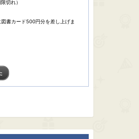
期限切れ）
に図書カード500円分を差し上げま
た