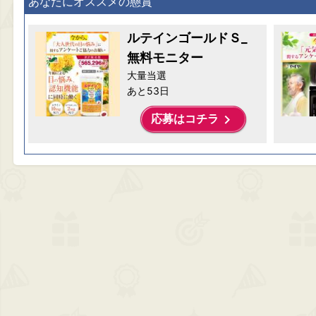
あなたにオススメの懸賞
ルテインゴールドＳ_
無料モニター
大量当選
あと53日
keyboard_arrow_right
応募はコチラ