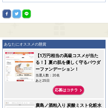
あなたにオススメの懸賞
【1万円相当の高級コスメが当た
る！】夏の肌を優しく守るパウダ
ーファンデーション！
当選人数：20名
あと25日
keyboard_arrow_right
応募はコチラ
廣島ノ酒粕入り 炭酸ミスト化粧水