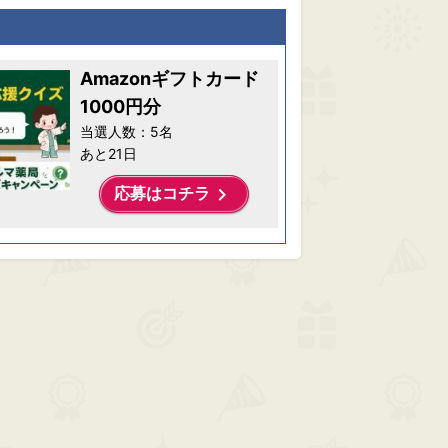
Amazonギフトカード
1000円分
当選人数：5名
あと21日
keyboard_arrow_right
応募はコチラ