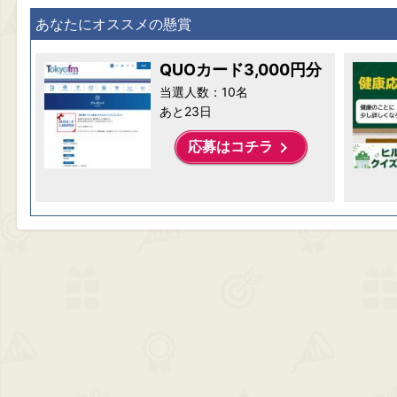
あなたにオススメの懸賞
QUOカード3,000円分
当選人数：10名
あと23日
keyboard_arrow_right
応募はコチラ