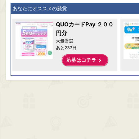
あなたにオススメの懸賞
QUOカードPay ２００
円分
大量当選
あと237日
keyboard_arrow_right
応募はコチラ