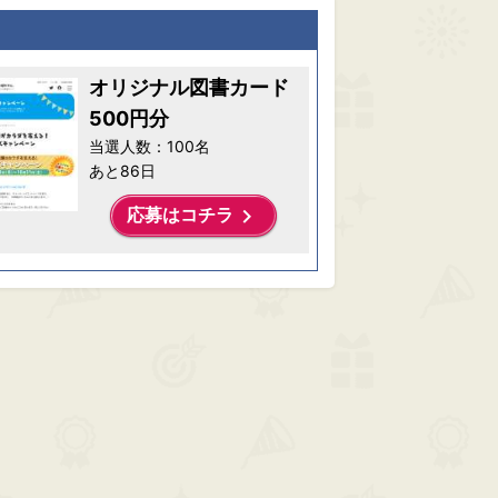
オリジナル図書カード
500円分
当選人数：100名
あと86日
keyboard_arrow_right
応募はコチラ