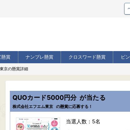
宝懸賞
ナンプレ懸賞
クロスワード懸賞
ビン
東京の懸賞詳細
QUOカード5000円分
が当たる
株式会社エフエム東京
の懸賞に応募する！
当選人数：5名