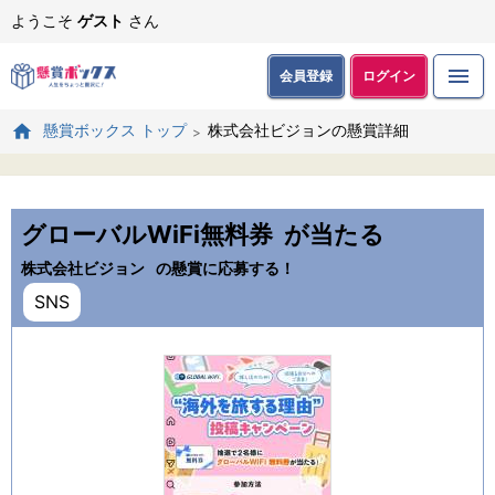
ようこそ
ゲスト
さん
会員登録
ログイン
株式会社ビジョンの懸賞詳細
懸賞ボックス トップ
グローバルWiFi無料券
が当たる
株式会社ビジョン
の懸賞に応募する！
SNS