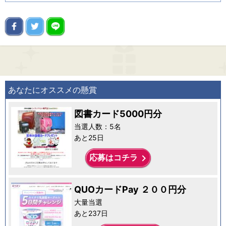
あなたにオススメの懸賞
図書カード5000円分
当選人数：5名
あと25日
keyboard_arrow_right
応募はコチラ
QUOカードPay ２００円分
大量当選
あと237日