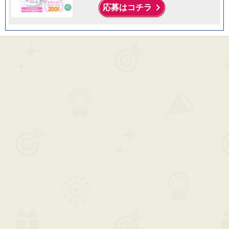
keyboard_arrow_right
応募はコチラ