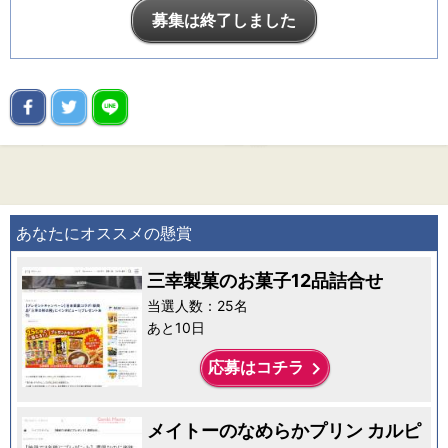
募集は終了しました
あなたにオススメの懸賞
三幸製菓のお菓子12品詰合せ
当選人数：25名
あと10日
keyboard_arrow_right
応募はコチラ
メイトーのなめらかプリン カルピ