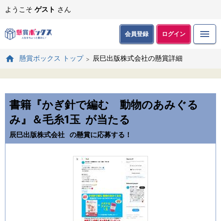
ようこそ
ゲスト
さん
会員登録
ログイン
辰巳出版株式会社の懸賞詳細
懸賞ボックス トップ
書籍『かぎ針で編む 動物のあみぐる
み』＆毛糸1玉
が当たる
辰巳出版株式会社
の懸賞に応募する！