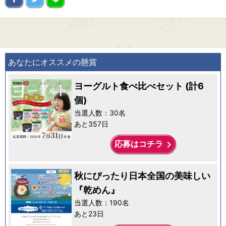
あなたにオススメの懸賞
ヨーグルト食べ比べセット (計6
個)
当選人数：30名
あと357日
keyboard_arrow_right
応募はコチラ
秋にぴったり日本全国の美味しい
『乾めん』
当選人数：190名
あと23日