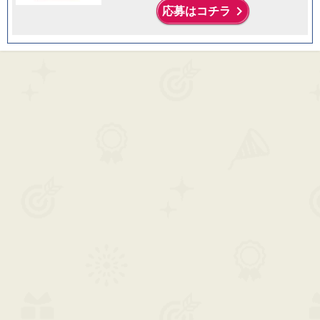
keyboard_arrow_right
応募はコチラ