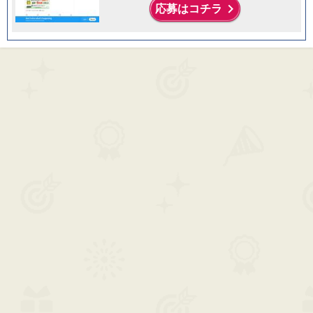
keyboard_arrow_right
応募はコチラ