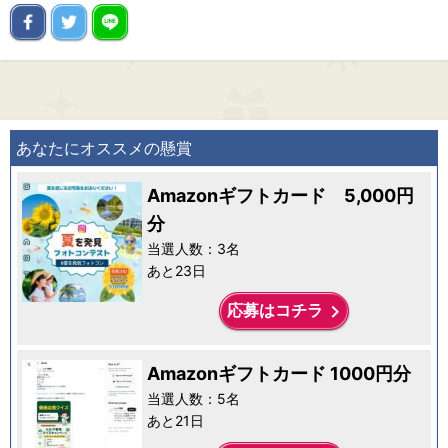
あなたにオススメの懸賞
Amazonギフトカード 5,000円
分
当選人数：3名
あと23日
keyboard_arrow_right
応募はコチラ
Amazonギフトカード 1000円分
当選人数：5名
あと21日