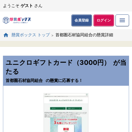
ようこそ
ゲスト
さん
会員登録
ログイン
首都圏石材協同組合の懸賞詳細
懸賞ボックス トップ
ユニクロギフトカード（3000円）
が当
たる
首都圏石材協同組合
の懸賞に応募する！