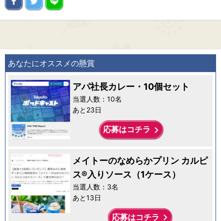
あなたにオススメの懸賞
アパ社長カレー・10個セット
当選人数：10名
あと23日
keyboard_arrow_right
応募はコチラ
メイトーのなめらかプリン カルピ
ス®入りソース（1ケース）
当選人数：3名
あと13日
keyboard_arrow_right
応募はコチラ