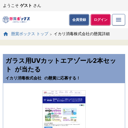
ようこそ
ゲスト
さん
会員登録
ログイン
イカリ消毒株式会社の懸賞詳細
懸賞ボックス トップ
ガラス用UVカットエアゾール2本セッ
ト
が当たる
イカリ消毒株式会社
の懸賞に応募する！