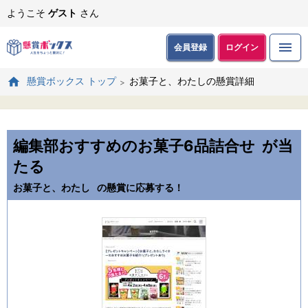
ようこそ
ゲスト
さん
会員登録
ログイン
お菓子と、わたしの懸賞詳細
懸賞ボックス トップ
編集部おすすめのお菓子6品詰合せ
が当
たる
お菓子と、わたし
の懸賞に応募する！