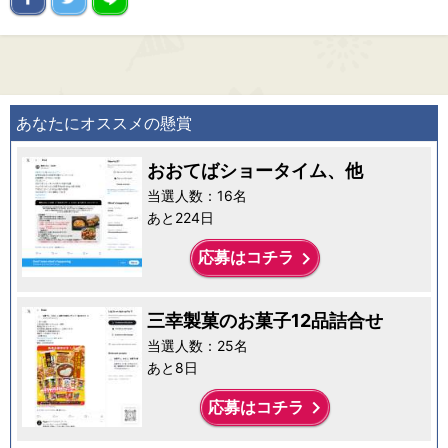
あなたにオススメの懸賞
おおてばショータイム、他
当選人数：16名
あと224日
keyboard_arrow_right
応募はコチラ
三幸製菓のお菓子12品詰合せ
当選人数：25名
あと8日
keyboard_arrow_right
応募はコチラ