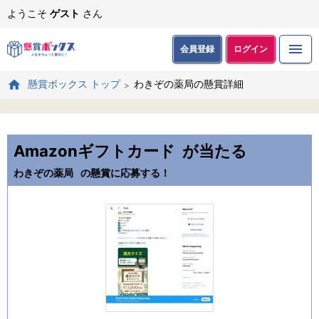
ようこそ
ゲスト
さん
会員登録
ログイン
わきぞの薬局の懸賞詳細
懸賞ボックス トップ
Amazonギフトカード
が当たる
わきぞの薬局
の懸賞に応募する！