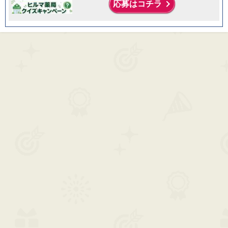
keyboard_arrow_right
応募はコチラ