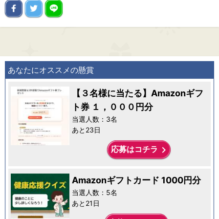
あなたにオススメの懸賞
【３名様に当たる】Amazonギフ
ト券 １，０００円分
当選人数：3名
あと23日
keyboard_arrow_right
応募はコチラ
Amazonギフトカード 1000円分
当選人数：5名
あと21日