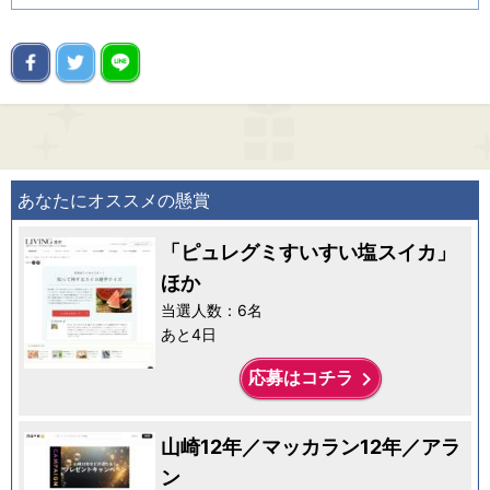
あなたにオススメの懸賞
「ピュレグミすいすい塩スイカ」
ほか
当選人数：6名
あと4日
keyboard_arrow_right
応募はコチラ
山崎12年／マッカラン12年／アラ
ン