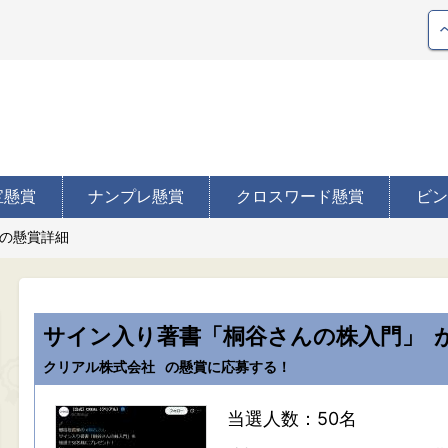
宝懸賞
ナンプレ懸賞
クロスワード懸賞
ビン
の懸賞詳細
サイン入り著書「桐谷さんの株入門」
クリアル株式会社
の懸賞に応募する！
当選人数：50名