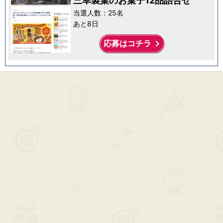
三幸製菓のお菓子12品詰合せ
当選人数：25名
あと8日
keyboard_arrow_right
応募はコチラ