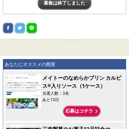
募集は終了しました
あなたにオススメの懸賞
メイトーのなめらかプリン カルピ
ス®入りソース（1ケース）
当選人数：3名
あと13日
keyboard_arrow_right
応募はコチラ