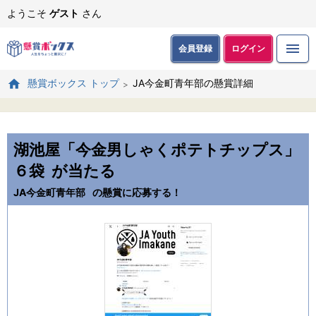
ようこそ
ゲスト
さん
会員登録
ログイン
JA今金町青年部の懸賞詳細
懸賞ボックス トップ
湖池屋「今金男しゃくポテトチップス」
６袋
が当たる
JA今金町青年部
の懸賞に応募する！