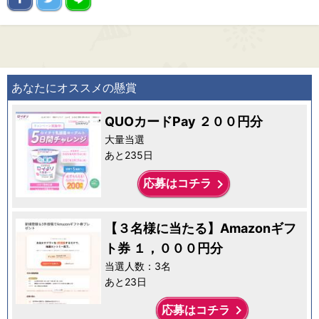
あなたにオススメの懸賞
QUOカードPay ２００円分
大量当選
あと235日
keyboard_arrow_right
応募はコチラ
【３名様に当たる】Amazonギフ
ト券 １，０００円分
当選人数：3名
あと23日
keyboard_arrow_right
応募はコチラ