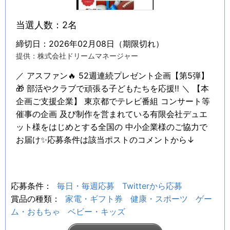
当選人数：2名
締切日：2026年02月08日（期限切れ）
提供：株式会社ドリームマネージャー
／ アスファン🔥 52週連続プレゼント企画【第5弾】
🎁 部活やクラブで頑張る子どもたちを応援‼️ ＼ 【本
企画ご支援企業】 東京都でテレビ番組 コンサート等
催事の企画 及び制作を営まれている有限会社デュエ
ット様をはじめとする全国の 中小企業様のご協力で
お届け✨応募条件は該当ポストのコメントから↓
応募条件：
毎日・毎週応募
Twitterから応募
賞品の種類：
家電・ギフト券
健康・スポーツ
ゲー
ム・おもちゃ
ベビー・キッズ