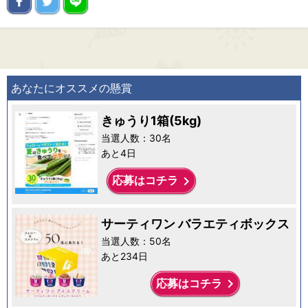
あなたにオススメの懸賞
きゅうり1箱(5kg)
当選人数：30名
あと4日
keyboard_arrow_right
応募はコチラ
サーティワン バラエティボックス
当選人数：50名
あと234日
keyboard_arrow_right
応募はコチラ