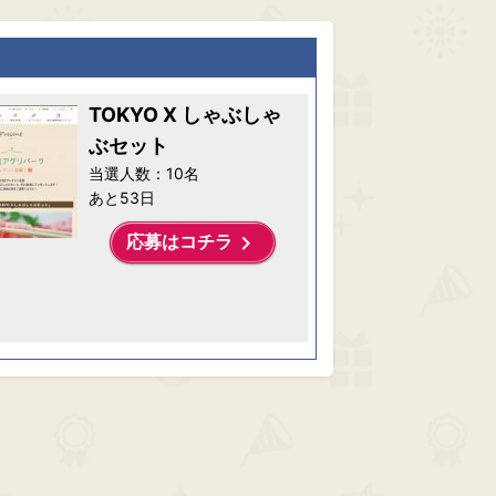
TOKYO X しゃぶしゃ
ぶセット
当選人数：10名
あと53日
keyboard_arrow_right
応募はコチラ