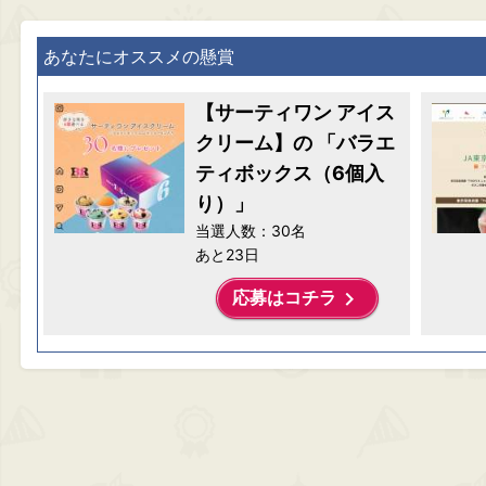
あなたにオススメの懸賞
【サーティワン アイス
クリーム】の 「バラエ
ティボックス（6個入
り）」
当選人数：30名
あと23日
keyboard_arrow_right
応募はコチラ