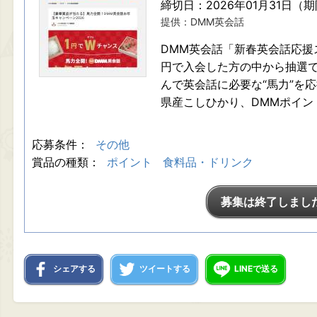
締切日：2026年01月31日（
提供：DMM英会話
DMM英会話「新春英会話応援
円で入会した方の中から抽選で
んで英会話に必要な“馬力”を応
県産こしひかり、DMMポイン
応募条件：
その他
賞品の種類：
ポイント
食料品・ドリンク
募集は終了しまし
シェアする
ツイートする
LINEで送る