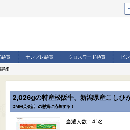
宝懸賞
ナンプレ懸賞
クロスワード懸賞
ビン
賞詳細
2,026gの特産松阪牛、新潟県産こしひ
DMM英会話
の懸賞に応募する！
当選人数：41名