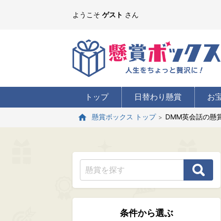
ようこそ
ゲスト
さん
トップ
日替わり懸賞
お
DMM英会話の懸
懸賞ボックス トップ
条件から選ぶ