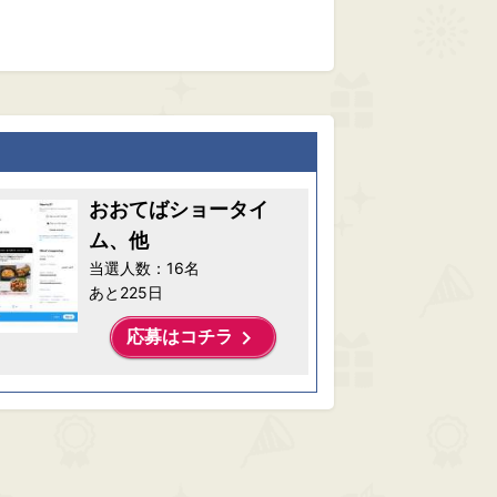
おおてばショータイ
ム、他
当選人数：16名
あと225日
keyboard_arrow_right
応募はコチラ