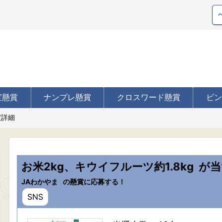
宝懸賞
ナンプレ懸賞
クロスワード懸賞
ビン
賞詳細
お米2kg、キウイフルーツ約1.8kg
が当
JAわかやま
の懸賞に応募する！
SNS