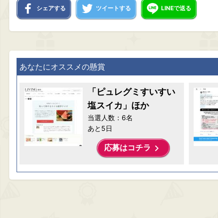
シェアする
ツイートする
LINEで送る
あなたにオススメの懸賞
「ピュレグミすいすい
塩スイカ」ほか
当選人数：6名
あと5日
keyboard_arrow_right
応募はコチラ