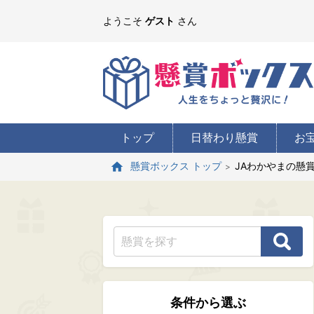
ようこそ
ゲスト
さん
トップ
日替わり懸賞
お
JAわかやまの懸
懸賞ボックス トップ
条件から選ぶ