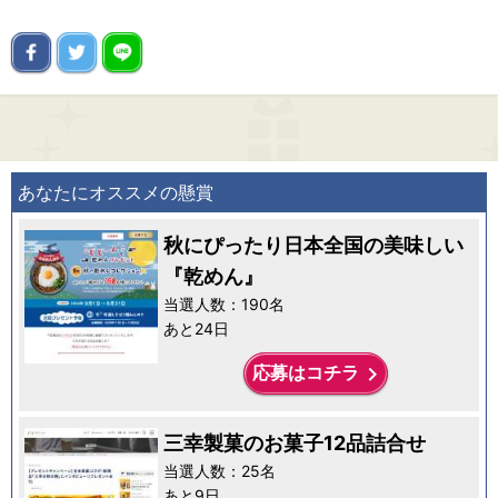
あなたにオススメの懸賞
秋にぴったり日本全国の美味しい
『乾めん』
当選人数：190名
あと24日
keyboard_arrow_right
応募はコチラ
三幸製菓のお菓子12品詰合せ
当選人数：25名
あと9日