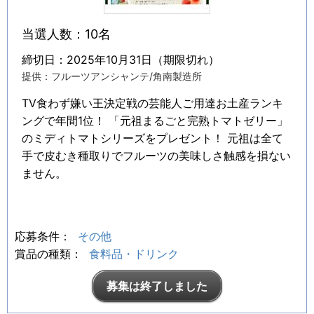
当選人数：10名
締切日：2025年10月31日（期限切れ）
提供：フルーツアンシャンテ/角南製造所
TV食わず嫌い王決定戦の芸能人ご用達お土産ランキ
ングで年間1位！ 「元祖まるごと完熟トマトゼリー」
のミディトマトシリーズをプレゼント！ 元祖は全て
手で皮むき種取りでフルーツの美味しさ触感を損ない
ません。
応募条件：
その他
賞品の種類：
食料品・ドリンク
募集は終了しました