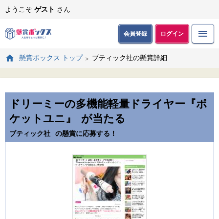
ようこそ
ゲスト
さん
会員登録
ログイン
ブティック社の懸賞詳細
懸賞ボックス トップ
ドリーミーの多機能軽量ドライヤー『ポ
ケットユニ』
が当たる
ブティック社
の懸賞に応募する！