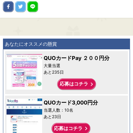
あなたにオススメの懸賞
QUOカードPay ２００円分
大量当選
あと235日
keyboard_arrow_right
応募はコチラ
QUOカード3,000円分
当選人数：10名
あと23日
keyboard_arrow_right
応募はコチラ