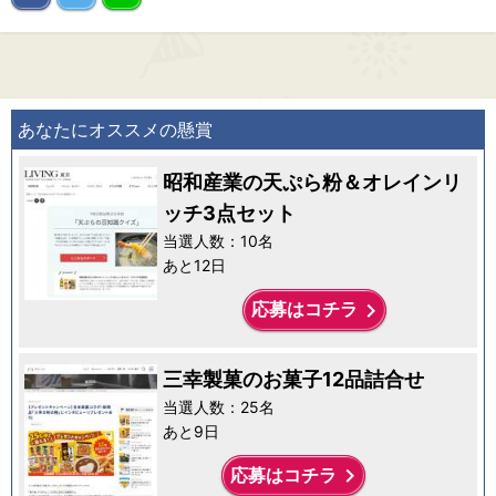
あなたにオススメの懸賞
昭和産業の天ぷら粉＆オレインリ
ッチ3点セット
当選人数：10名
あと12日
keyboard_arrow_right
応募はコチラ
三幸製菓のお菓子12品詰合せ
当選人数：25名
あと9日
keyboard_arrow_right
応募はコチラ