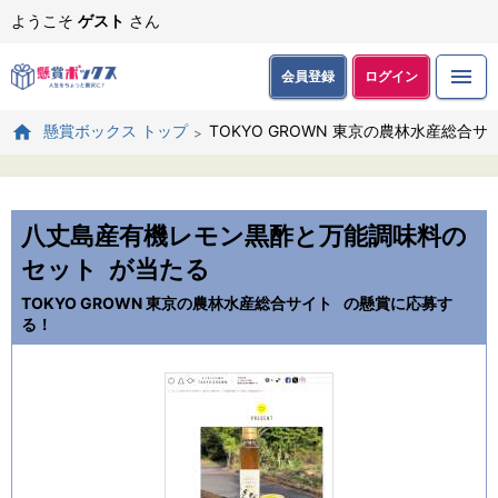
ようこそ
ゲスト
さん
会員登録
ログイン
TOKYO GROWN 東京の農林水産総合
懸賞ボックス トップ
八丈島産有機レモン黒酢と万能調味料の
セット
が当たる
TOKYO GROWN 東京の農林水産総合サイト
の懸賞に応募す
る！