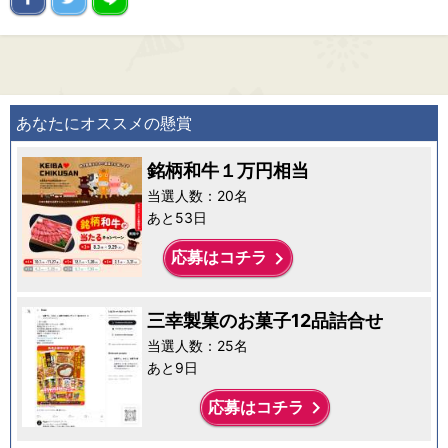
あなたにオススメの懸賞
銘柄和牛１万円相当
当選人数：20名
あと53日
keyboard_arrow_right
応募はコチラ
三幸製菓のお菓子12品詰合せ
当選人数：25名
あと9日
keyboard_arrow_right
応募はコチラ