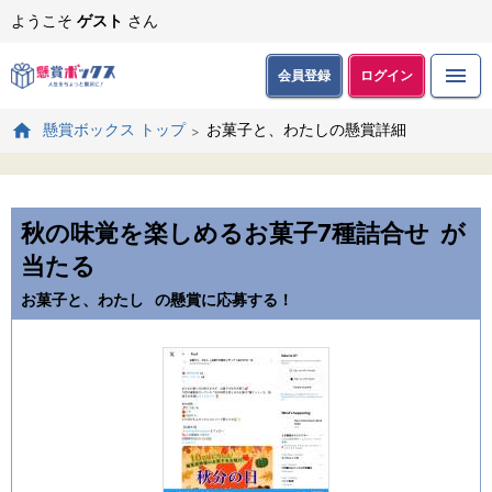
ようこそ
ゲスト
さん
会員登録
ログイン
お菓子と、わたしの懸賞詳細
懸賞ボックス トップ
秋の味覚を楽しめるお菓子7種詰合せ
が
当たる
お菓子と、わたし
の懸賞に応募する！