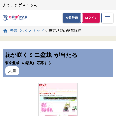
ようこそ
ゲスト
さん
会員登録
ログイン
東京盆栽の懸賞詳細
懸賞ボックス トップ
花が咲くミニ盆栽
が当たる
東京盆栽
の懸賞に応募する！
大量