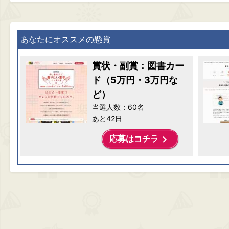
あなたにオススメの懸賞
賞状・副賞：図書カー
ド（5万円・3万円な
ど）
当選人数：60名
あと42日
keyboard_arrow_right
応募はコチラ