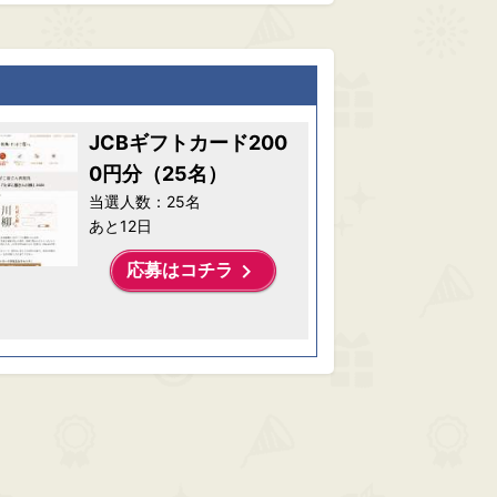
JCBギフトカード200
0円分（25名）
当選人数：25名
あと12日
keyboard_arrow_right
応募はコチラ