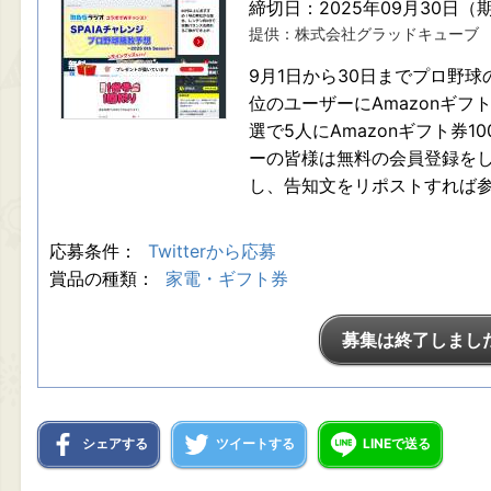
締切日：2025年09月30日（
提供：株式会社グラッドキューブ
9月1日から30日までプロ野
位のユーザーにAmazonギフ
選で5人にAmazonギフト券1
ーの皆様は無料の会員登録をした
し、告知文をリポストすれば
応募条件：
Twitterから応募
賞品の種類：
家電・ギフト券
募集は終了しまし
シェアする
ツイートする
LINEで送る