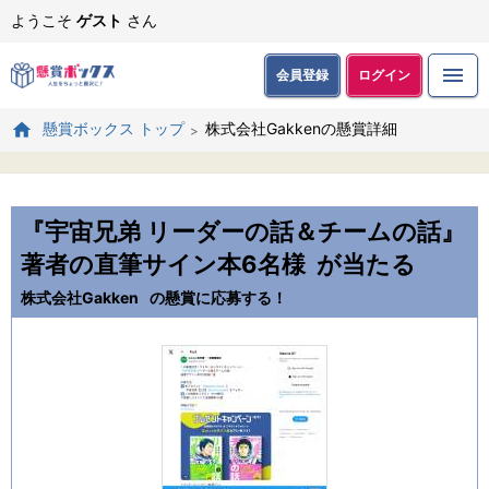
ようこそ
ゲスト
さん
会員登録
ログイン
株式会社Gakkenの懸賞詳細
懸賞ボックス トップ
『宇宙兄弟 リーダーの話＆チームの話』
著者の直筆サイン本6名様
が当たる
株式会社Gakken
の懸賞に応募する！