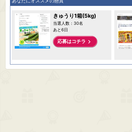
あなたにオススメの懸賞
きゅうり1箱(5kg)
当選人数：30名
あと6日
keyboard_arrow_right
応募はコチラ