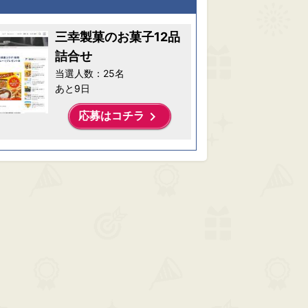
三幸製菓のお菓子12品
詰合せ
当選人数：25名
あと9日
keyboard_arrow_right
応募はコチラ