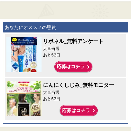
あなたにオススメの懸賞
リボネル_無料アンケート
大量当選
あと52日
keyboard_arrow_right
応募はコチラ
にんにくしじみ_無料モニター
大量当選
あと52日
keyboard_arrow_right
応募はコチラ