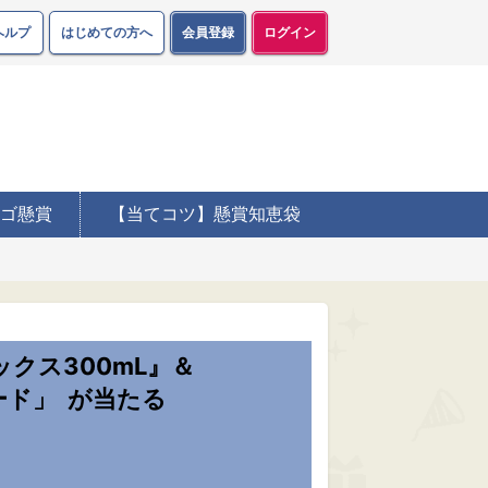
ヘルプ
はじめての方へ
会員登録
ログイン
ゴ懸賞
【当てコツ】懸賞知恵袋
クス300mL』＆
ード」
が当たる