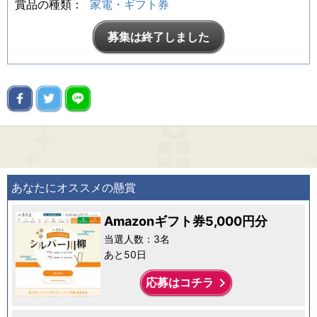
賞品の種類：
家電・ギフト券
募集は終了しました
あなたにオススメの懸賞
Amazonギフト券5,000円分
当選人数：3名
あと50日
keyboard_arrow_right
応募はコチラ