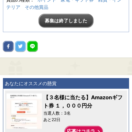
テリア
その他賞品
募集は終了しました
あなたにオススメの懸賞
【３名様に当たる】Amazonギフ
ト券 １，０００円分
当選人数：3名
あと22日
keyboard_arrow_right
応募はコチラ