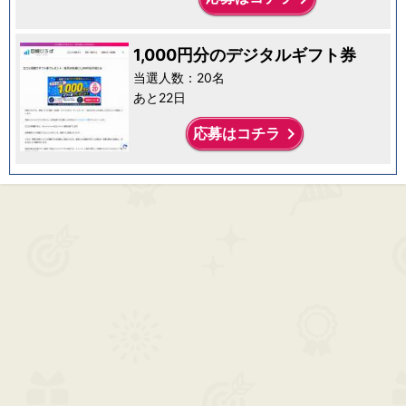
1,000円分のデジタルギフト券
当選人数：20名
あと22日
keyboard_arrow_right
応募はコチラ